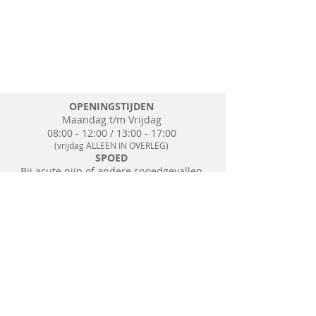
OPENINGSTIJDEN
Maandag t/m Vrijdag
08:00 - 12:00 / 13:00 - 17:00
(vrijdag ALLEEN IN OVERLEG)
SPOED
Bij acute pijn of andere spoedgevallen
belt u:
0900 1515