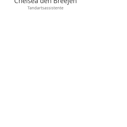
Chelsea den Breejen
Tandartsassistente