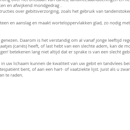
en en afwijkend mondgedrag .
structies over gebitsverzorging, zoals het gebruik van tandenstoke
steen en aanslag en maakt worteloppervlakken glad, zo nodig me
genezen. Daarom is het verstandig om al vanaf jonge leeftijd re
aatjes (cariës) heeft, of last hebt van een slechte adem, kan de 
en’ betekenen lang niet altijd dat er sprake is van een slecht geb
n uw lichaam kunnen de kwaliteit van uw gebit en tandvlees be
espatiënt bent, of aan een hart- of vaatziekte lijst. Juist als u zw
an te raden.