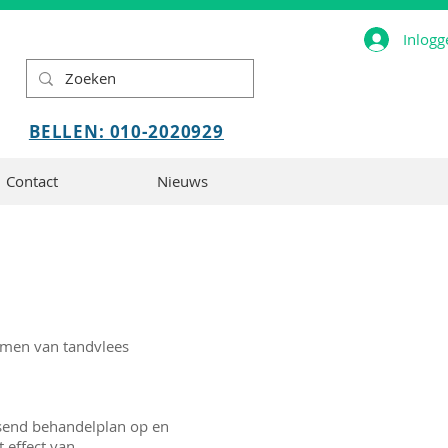
Inlogg
BELLEN: 010-2020929
Contact
Nieuws
komen van tandvlees
ssend behandelplan op en
 effect van