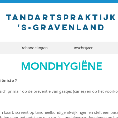
tandartspraktijk
's-gravenland
Behandelingen
Inschrijven
MONDHYGIËNE
ëniste ?
zich primair op de preventie van gaatjes (cariës) en op het voor
in kaart, screent op tandheelkundige afwijkingen en stelt een pa
chting over het ontstaan van cariës, tandvleesaandoeningen en het