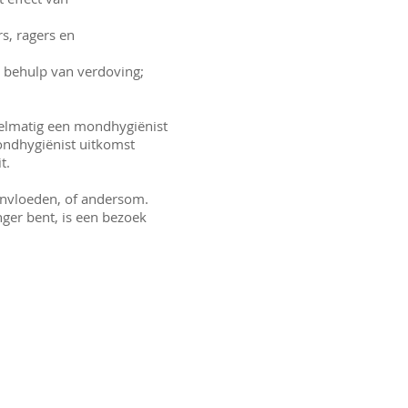
rs, ragers en
t behulp van verdoving;
gelmatig een mondhygiënist
mondhygiënist uitkomst
it.
ïnvloeden, of andersom.
anger bent, is een bezoek