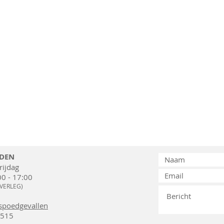
JDEN
ijdag
00 - 17:00
OVERLEG)
 spoedgevallen
1515