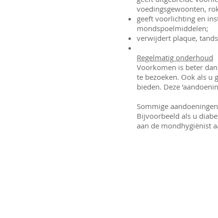
voedingsgewoonten, rok
geeft voorlichting en in
mondspoelmiddelen;
verwijdert plaque, tand
Regelmatig onderhoud
Voorkomen is beter dan 
te bezoeken. Ook als u g
bieden. Deze ‘aandoening
Sommige aandoeningen i
Bijvoorbeeld als u diabet
aan de mondhygiënist a