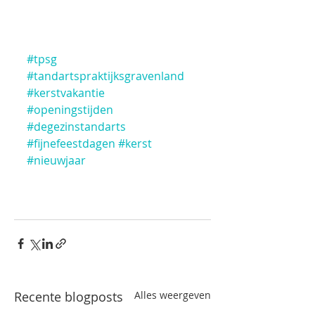
#tpsg
#tandartspraktijksgravenland
#kerstvakantie
#openingstijden
#degezinstandarts
#fijnefeestdagen
#kerst
#nieuwjaar
Recente blogposts
Alles weergeven