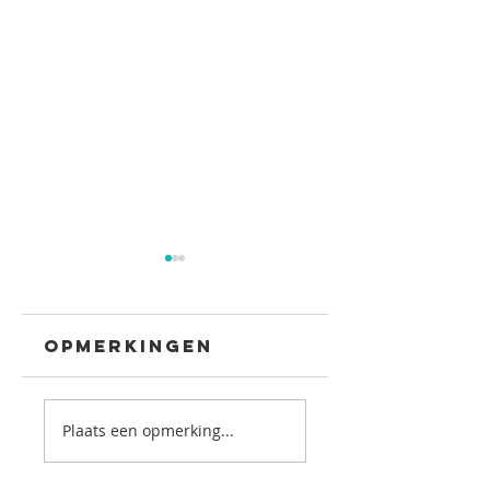
Opmerkingen
Plaats een opmerking...
VACATURE
MONDHYGI